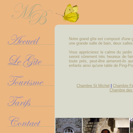
Notre grand gîte est composé d'une 
une grande salle de bain, deux salles
Vous apprécierez le calme du jardin 
seront sûrement très heureux de fai
toute près, peut-être aimeront-ils au
enfants ainsi qu'une table de Ping-Po
Chambre St Michel
|
Chambre Fé
Chambre des 